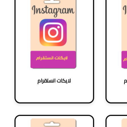
م
لايكات انستقرام