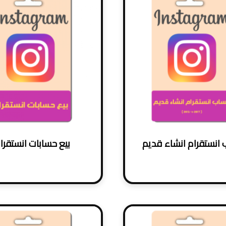
انستقرام انشاء قديم
بيع حسابات انستقرا