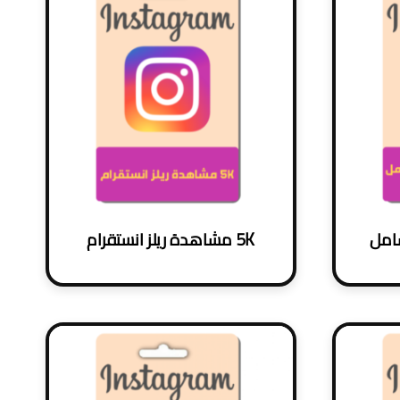
شامل
5K مشاهدة ريلز انستقرام