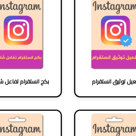
يل توثيق انستقرام
بكج انستقرام تفاعل 