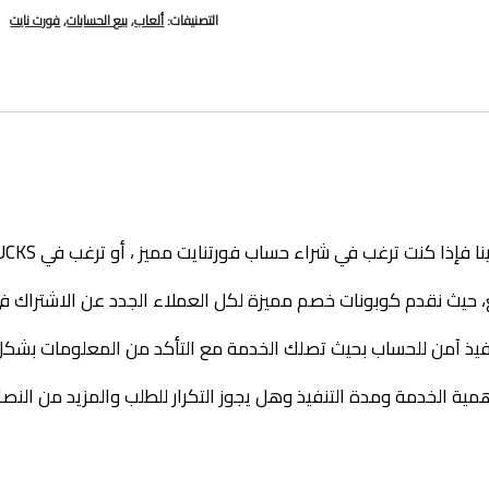
التصنيفات:
ألعاب
,
بيع الحسابات
,
فورت نايت
ء حساب فورتنايت مميز ، أو ترغب في V-BUCKS فورتنايت وإذا مللت من الحسابات التقليدية
 حيث نقدم كوبونات خصم مميزة لكل العملاء الجدد عن الاشتراك ف
 تنفيذ آمن للحساب بحيث تصلك الخدمة مع التأكد من المعلومات بشك
مية الخدمة ومدة التنفيذ وهل يجوز التكرار للطلب والمزيد من النصا