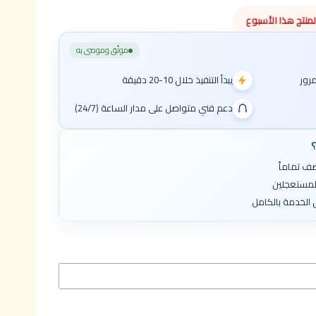
موثّق وموصى به
يبدأ التنفيذ خلال 10-20 دقيقة
دعم فني متواصل على مدار الساعة (24/7)
؟
ف تماماً
المستعجلين
الخدمة بالكامل