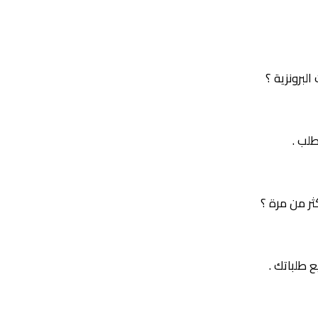
لبرونزية ؟
طلب .
ر من مرة ؟
 طلباتك .