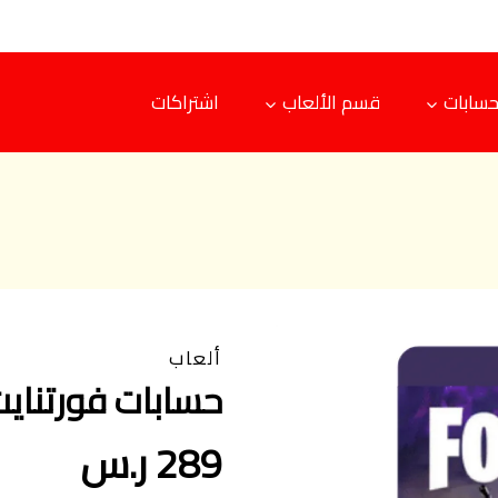
حسابات
قسم الألعاب
اشتراكات
ألعاب
حسابات فورتنايت 
289 ر.س