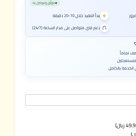
موثّق وموصى به
يبدأ التنفيذ خلال 10-20 دقيقة
دعم فني متواصل على مدار الساعة (24/7)
؟
ف تماماً
المستعجلين
الخدمة بالكامل