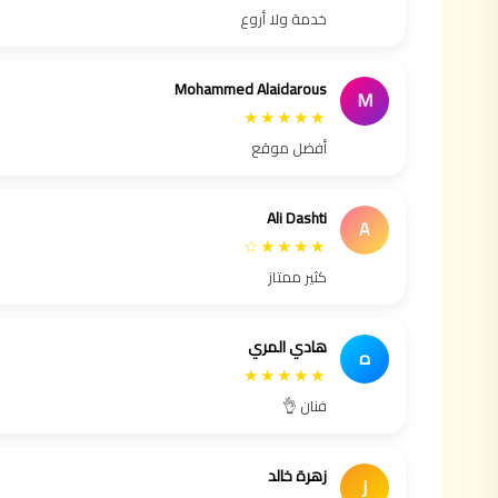
خدمة ولا أروع
Mohammed Alaidarous
M
★★★★★
أفضل موقع
Ali Dashti
A
★★★★☆
كثير ممتاز
هادي المري
ه
★★★★★
فنان 👌
زهرة خالد
ز