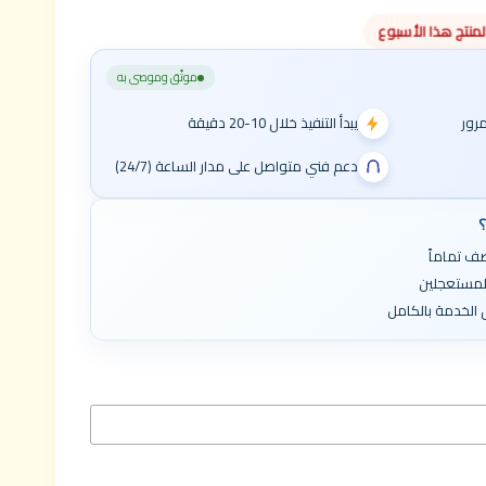
موثّق وموصى به
يبدأ التنفيذ خلال 10-20 دقيقة
دعم فني متواصل على مدار الساعة (24/7)
؟
ف تماماً
المستعجلين
الخدمة بالكامل