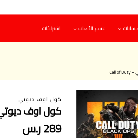
حسابات
قسم الألعاب
اشتراكات
Call o
كول اوف ديوتي
كول اوف ديوتي – of Duty
289 ر.س