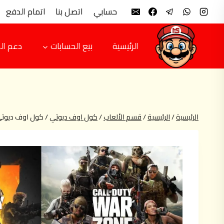
لتجاوز
حسابي
اتصل بنا
اتمام الدفع
لى
لمحتوى
الرئيسية
بيع الحسابات
دعم ال
الرئيسية
/
الرئيسية
/
قسم الألعاب
/
كول اوف ديوتي
/
كول اوف ديوتي – f Duty